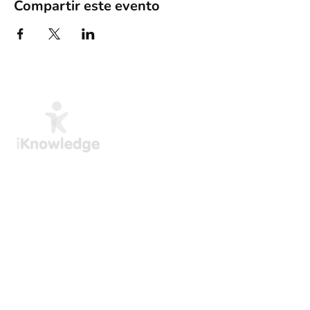
Compartir este evento
Capacitamos a los profesionales mediante
formación práctica en Excel, Power BI e
inteligencia artificial. Nuestros cursos están
diseñados para proporcionarte habilidades
prácticas que podrás aplicar de inmediato, y
están disponibles tanto en inglés como en
español.