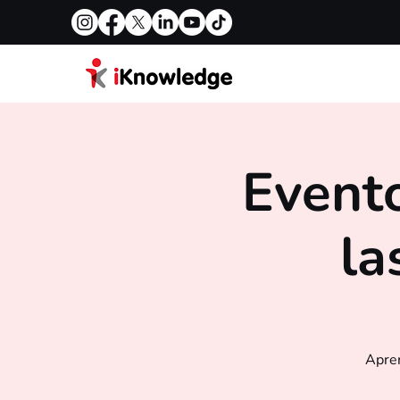
Evento
la
Apren